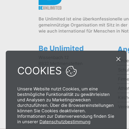
Be Unlimited ist eine überkonfessionelle 
gemeinnützige Organisation mit Sitz in der
wie auch international für Menschen in Not
Be Unlimited
An
Wissenbach 12
Einze
8932 Mettmenstetten
COOKIES
+41 41 755 00 51
Schu
Firm
Athle
Unsere Website nutzt Cookies, um eine
bestmögliche Funktionalität zu gewährleisten
Kirc
und Analysen zu Marketingzwecken
durchzuführen. Über die Browsereinstellungen
Vere
können Sie Cookies deaktivieren.
Informationen zur Datenverwendung finden Sie
in unserer
Datenschutzbestimmung