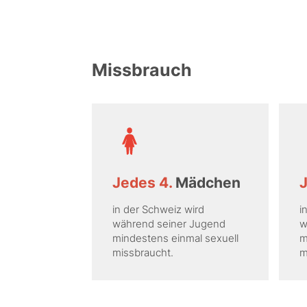
Missbrauch
Jedes 4.
Mädchen
J
in der Schweiz wird
i
während seiner Jugend
w
mindestens ­einmal sexuell
m
missbraucht.
m