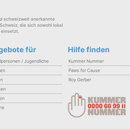
und schweizweit anerkannte
 Schweiz, die sich sowohl lokal
 einsetzt.
gebote für
Hilfe finden
lpersonen / Jugendliche
Kummer Nummer
len
Paws for Cause
en
Roy Gerber
ten
hen
ine